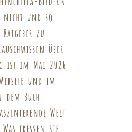
hinchilla-Bildern
h nicht und so
 Ratgeber zu
lauschwissen über
g ist im Mai 2026
Website und im
n dem Buch
aszinierende Welt
 Was fressen sie