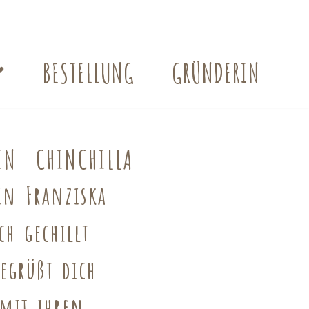
BESTELLUNG
GRÜNDERIN
N CHINCHILLA
in Franziska
ch gechillt
egrüßt dich
 mit ihren