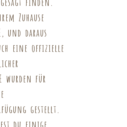
ngesagt finden.
hrem Zuhause
E
, und daraus
ch eine offizielle
licher
E wurden für
re
rfügung gestellt.
dest du einige