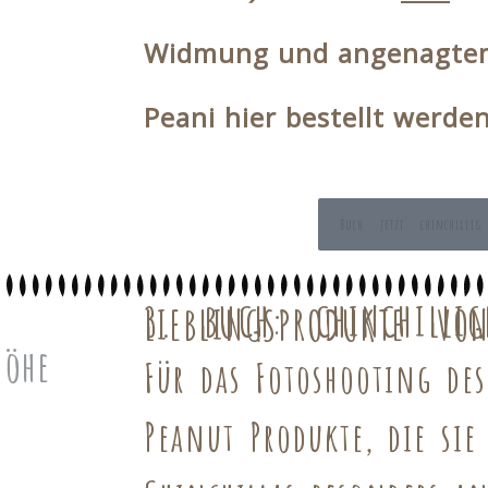
Widmung und angenagte
Peani
hier bestellt werde
Buch jetzt chinchillig
3. BUCH: CHINCHILLIG
LIEBLINGSPRODUKTE VO
Für das Fotoshooting des
Peanut
Produkte, die si