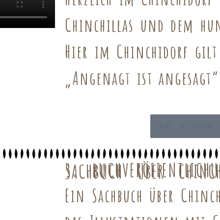
Chinchillas und dem hun
Hier im Chinchidorf gilt
„Angenagt ist angesagt“
Mehr zu Franziska 
3. BUCHVERÖFFENTLICH
SACHBUCH ÜBER CHINCH
Ein Sachbuch über Chinch