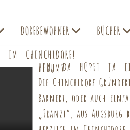
DORFBEWOHNER
BÜCHER
N IM CHINCHIDORF!
HEU, DA HÜPFT JA EI
HERUM?
Die Chinchidorf Gründer
Barnert, oder auch einfa
„Franzi“, aus Augsburg b
herzlich im Chinchidorf