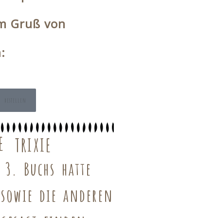
m Gruß von
n:
 bestellen
E
N TRIXIE
 3. Buchs hatte
e sowie die anderen