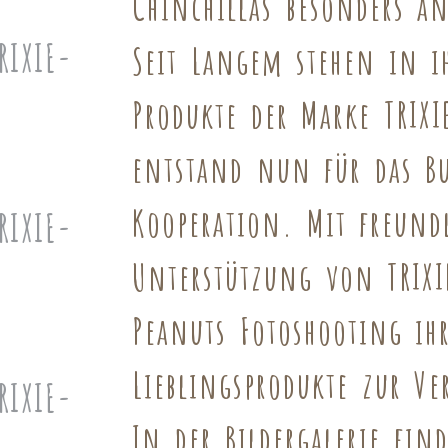
Chinchillas besonders a
Seit Langem stehen in i
Produkte der Marke TRIXI
entstand nun für das Bu
Kooperation. Mit freund
Unterstützung von TRIXI
Peanuts Fotoshooting ih
Lieblingsprodukte zur Ve
In der Bildergalerie fin