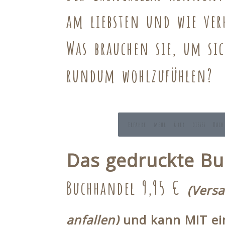
am liebsten und wie verh
Was brauchen sie, um sic
rundum wohlzufühlen?
Erfahre mehr über dieses Buch
Das gedruckte Bu
Buchhandel 9,95 €
(Vers
anfallen)
und
kann
MIT
ei