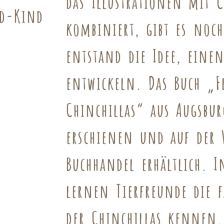
das Illustrationen mit C
kombiniert, gibt es noc
entstand die Idee, einen
entwickeln. Das Buch „
F
Chinchillas
“ aus Augsbur
erschienen und auf der 
Buchhandel erhältlich.
I
lernen Tierfreunde die f
der Chinchillas kennen.