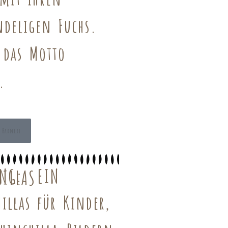
deligen Fuchs.
 das Motto
.
Barnert
UNG: EIN
ILLAS
illas für Kinder,